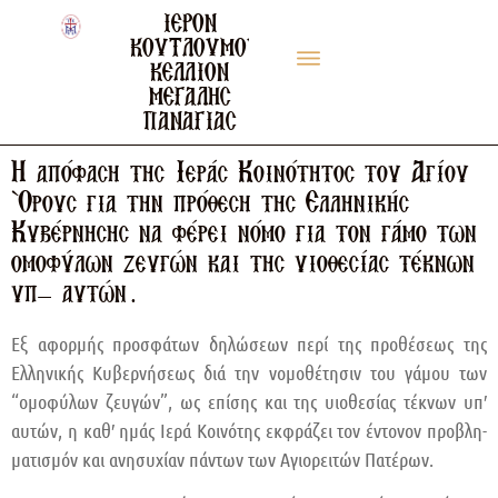
ΙΕΡΟΝ
ΚΟΥΤΛΟΥΜΟΥΣΙΑΝΟΝ
ΚΕΛΛΙΟΝ
ΜΕΓΑΛΗΣ
Η ΙΣΤΟΡΊΑ ΤΟΥ ΙΕΡΟΎ ΚΕΛΛΊΟΥ
ΠΑΝΑΓΙΑΣ
Η απόφαση της Ιεράς Κοινότητος του Αγίου
Όρους για την πρόθεση της Ελληνικής
Κυβέρνησης να φέρει νόμο για τον γάμο των
ομοφύλων ζευγών και της υιοθεσίας τέκνων
υπ’ αυτών.
Εξ αφορμής προσφάτων δηλώσεων περί της προθέσεως της
Ελληνικής Κυβερ­νήσεως διά την νομοθέτησιν του γάμου των
“ομοφύλων ζευγών”, ως επίσης και της υιο­θεσίας τέκνων υπ′
αυτών, η καθ′ ημάς Ιερά Κοινότης εκφρά­ζει τον έντονον προβλη­
μα­τισμόν και ανησυχίαν πάντων των Αγιορειτών Πατέ­ρων.