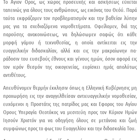
Το Αγιον Ορος, ως χώρος προσευχής και ασκήσεως εύχεται
ταπεινώς για όλους τους ανθρώπους, ως εικόνας του Θεόύ. Παρά
ταύτα εκφράζομεν τον προβληματι­σμόν και την βαθείαν λύπην
μας για τα σχεδιαζόμενα νομοθετήμα­τα. Οφείλομεν, διά της
παρούσης ανακοινώσεως, να δηλώσωμεν σαφώς ότι κάθε
μορφή γάμου ή τεκνο­θεσίας, η οποία αντίκειται εις την
ευαγγελικήν διδα­σκαλίαν, αλλά και εις την μακραίω­νην πα­
ράδοσιν του ευσεβούς έθνους και γέ­νους ημών, όσον αφορά εις
τον ιερόν θεσμόν της οικογενείας, ευρίσκει ημάς απολύτως
αντιθέτους.
Απευθύνομεν θερμήν έκκλησιν όπως η Ελληνική Κυβέρνησις μη
προ­χωρήση εις την αναγγελθείσαν αντιευαγγελικήν νομοθεσίαν,
ευχόμενοι η Προ­στάτις της πατρίδος μας και Εφορος του Αγίου
Ορους Υπεραγία Θεοτό­κος να μεσιτεύη προς τον Κύριον Ημών
Ιησούν Χριστόν για να οδηγήση όλους σε μετάνοια και ζωή
συμφώνως προς το φως του Ευαγγελίου και την διδασκαλία Του.